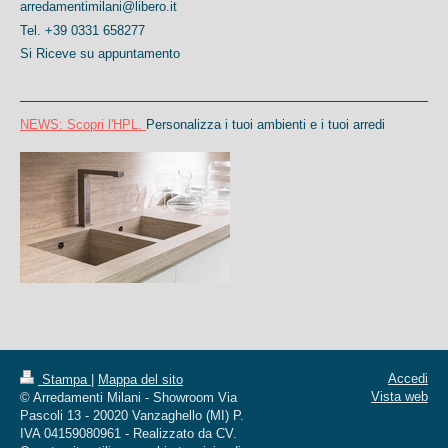
arredamentimilani@libero.it
Tel. +39 0331 658277
Si Riceve su appuntamento
NEWS: Scopri
l'HPL.
Personalizza i tuoi ambienti e i tuoi arredi
Accedi
Stampa
|
Mappa del sito
Vista web
© Arredamenti Milani - Showroom Via
Pascoli 13 - 20020 Vanzaghello (MI) P.
IVA 04159080961 - Realizzato da CV.