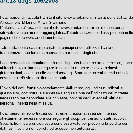
art.13 d.lgs 196/2003
I dati personali raccolti tramite il sito www.arredamentimilani.it sono trattati da
Arredamenti Milani di Milani Gianmario.
L'informativa e' resa solo per il sito
www.arredamentimilani.it
e non per altri
siti web eventualmente raggiungibili dall'utente attraverso i links presenti nelle
pagine del sito
www.arredamentimilani.it.
Tale trattamento sara' improntato ai principi di correttezza, liceità e
trasparenza e tutelando la riservatezza e i diritti degli utenti.
I dati personali eventualmente forniti dagli utenti che inoltrano richieste, sono
utilizzati solo al fine di eseguire la richiesta e fornire i servizi richiesti
(informazioni, accesso alle aree riservate). Sono comunicati a terzi nel solo
caso in cui ciò sia a tal fine necessario.
L'invio dei dati, forniti volontariamente dall'utente, agli indirizzi indicati su
questo sito, comporta la successiva acquisizione dell'indirizzo del mittente,
necessario per rispondere alle richieste, nonché degli eventuali altri dati
personali inseriti nella missiva.
I dati personali sono trattati con strumenti automatizzati per il tempo
strettamente necessario a conseguire gli scopi per cui sono stati raccolti.
Specifiche misure di sicurezza sono osservate per prevenire la perdita dei
dati, usi illeciti o non corretti ed accessi non autorizzati.